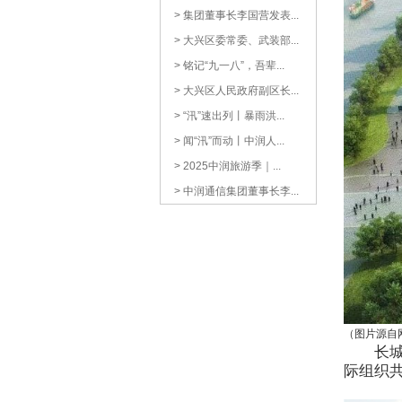
> 集团董事长李国营发表...
> 大兴区委常委、武装部...
> 铭记“九一八”，吾辈...
> 大兴区人民政府副区长...
> “汛”速出列丨暴雨洪...
> 闻“汛”而动丨中润人...
> 2025中润旅游季｜...
> 中润通信集团董事长李...
（图片源自
长
际组织共