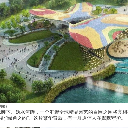
网络）
城脚下、妫水河畔，一个汇聚全球精品园艺的百园之园将亮相在
赴“绿色之约”。这片繁华背后，有一群通信人在默默守护。