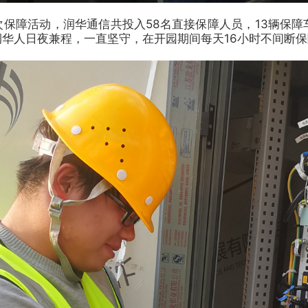
障活动，润华通信共投入58名直接保障人员，13辆保障车辆
润华人日夜兼程，一直坚守，在开园期间每天16小时不间断