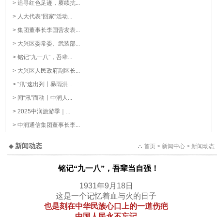
> 追寻红色足迹，赓续抗...
> 人大代表“回家”活动...
> 集团董事长李国营发表...
> 大兴区委常委、武装部...
> 铭记“九一八”，吾辈...
> 大兴区人民政府副区长...
> “汛”速出列丨暴雨洪...
> 闻“汛”而动丨中润人...
> 2025中润旅游季｜...
> 中润通信集团董事长李...
新闻动态
◆
首页
> 新闻中心 > 新闻动态
铭记“九一八”，吾辈当自强！
1931年9月18日
这是一个记忆着血与火的日子
也是刻在中华民族心口上的一道伤疤
中国人民永不忘记