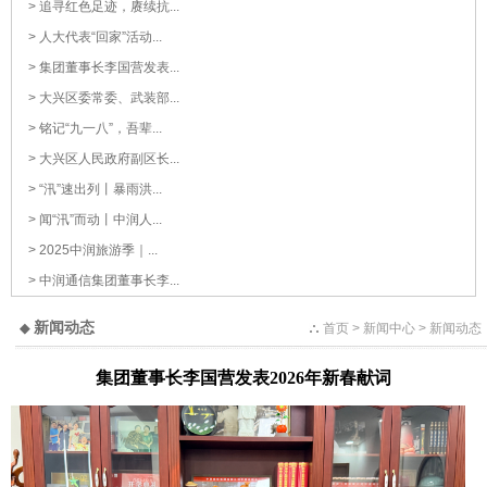
> 追寻红色足迹，赓续抗...
> 人大代表“回家”活动...
> 集团董事长李国营发表...
> 大兴区委常委、武装部...
> 铭记“九一八”，吾辈...
> 大兴区人民政府副区长...
> “汛”速出列丨暴雨洪...
> 闻“汛”而动丨中润人...
> 2025中润旅游季｜...
> 中润通信集团董事长李...
新闻动态
◆
首页
> 新闻中心 > 新闻动态
集团董事长李国营发表2026年新春献词